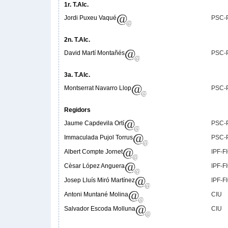
1r. T.Alc.
Jordi Puxeu Vaqué
PSC-
2n. T.Alc.
David Martí Montañés
PSC-
3a. T.Alc.
Montserrat Navarro Llop
PSC-
Regidors
Jaume Capdevila Ortí
PSC-
Immaculada Pujol Torrus
PSC-
Albert Compte Jornet
IPF-F
Cèsar López Anguera
IPF-F
Josep Lluís Miró Martínez
IPF-F
Antoni Muntané Molina
CIU
Salvador Escoda Molluna
CIU