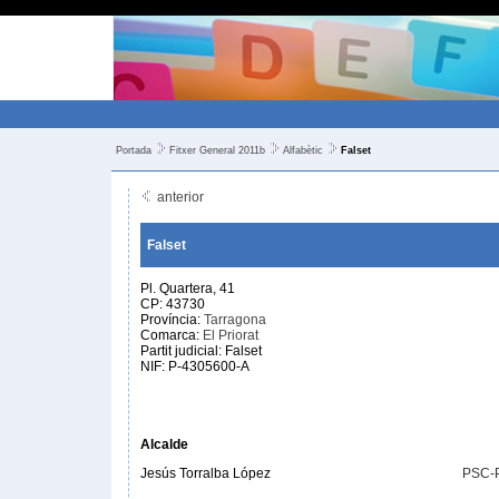
Portada
Fitxer General 2011b
Alfabètic
Falset
anterior
Falset
Pl. Quartera, 41
CP: 43730
Província:
Tarragona
Comarca:
El Priorat
Partit judicial: Falset
NIF: P-4305600-A
Alcalde
Jesús Torralba López
PSC-