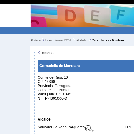
Portada
Fitxer General 2015b
Alfabètic
Cornudella de Montsant
anterior
Cornudella de Montsant
Comte de Rius, 10
CP: 43360
Província:
Tarragona
Comarca:
El Priorat
Partit judicial: Falset
NIF: P-4305000-D
Alcalde
Salvador Salvadó Porqueres
ERC