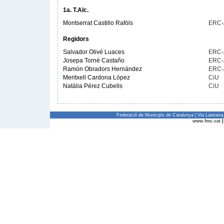
1a. T.Alc.
Montserrat Castillo Rafòls
ERC
Regidors
Salvador Olivé Luaces
ERC
Josepa Torné Castaño
ERC
Ramón Obradors Hernández
ERC
Meritxell Cardona López
CiU
Natàlia Pérez Cubells
CiU
Federació de Municipis de Catalunya | Via Laietan
www.fmc.cat