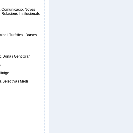
, Comunicació, Noves
 Relacions Institucionals i
a i Turística i Borses
t, Dona i Gent Gran
s
itatge
a Selectiva i Medi