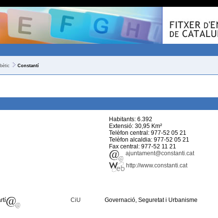
bètic
Constantí
Habitants: 6.392
Extensió: 30,95 Km²
Telèfon central: 977-52 05 21
Telèfon alcaldia: 977-52 05 21
Fax central: 977-52 11 21
ajuntament@constanti.cat
http://www.constanti.cat
rtí
CiU
Governació, Seguretat i Urbanisme