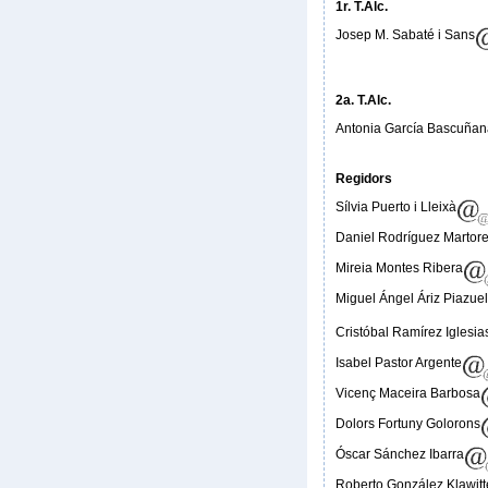
1r. T.Alc.
Josep M. Sabaté i Sans
2a. T.Alc.
Antonia García Bascuñan
Regidors
Sílvia Puerto i Lleixà
Daniel Rodríguez Martore
Mireia Montes Ribera
Miguel Ángel Áriz Piazue
Cristóbal Ramírez Iglesia
Isabel Pastor Argente
Vicenç Maceira Barbosa
Dolors Fortuny Golorons
Óscar Sánchez Ibarra
Roberto González Klawitt