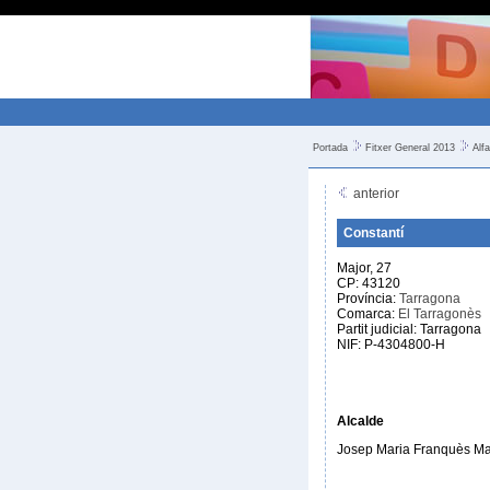
Portada
Fitxer General 2013
Alfa
anterior
Constantí
Major, 27
CP: 43120
Província:
Tarragona
Comarca:
El Tarragonès
Partit judicial: Tarragona
NIF: P-4304800-H
Alcalde
Josep Maria Franquès Ma