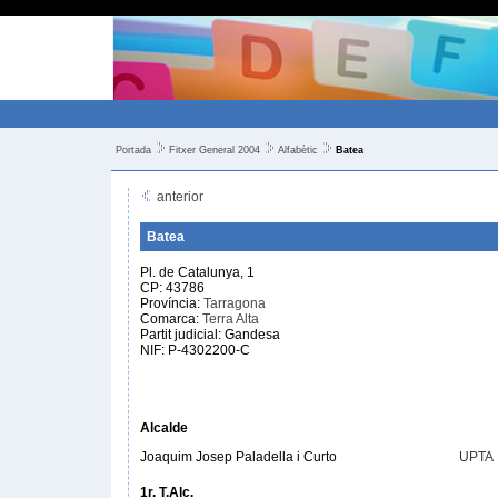
Portada
Fitxer General 2004
Alfabètic
Batea
anterior
Batea
Pl. de Catalunya, 1
CP: 43786
Província:
Tarragona
Comarca:
Terra Alta
Partit judicial: Gandesa
NIF: P-4302200-C
Alcalde
Joaquim Josep Paladella i Curto
UPTA
1r. T.Alc.