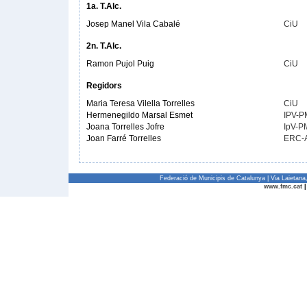
1a. T.Alc.
Josep Manel Vila Cabalé
CiU
2n. T.Alc.
Ramon Pujol Puig
CiU
Regidors
Maria Teresa Vilella Torrelles
CiU
Hermenegildo Marsal Esmet
IPV-P
Joana Torrelles Jofre
IpV-P
Joan Farré Torrelles
ERC-
Federació de Municipis de Catalunya | Via Laietan
www.fmc.cat