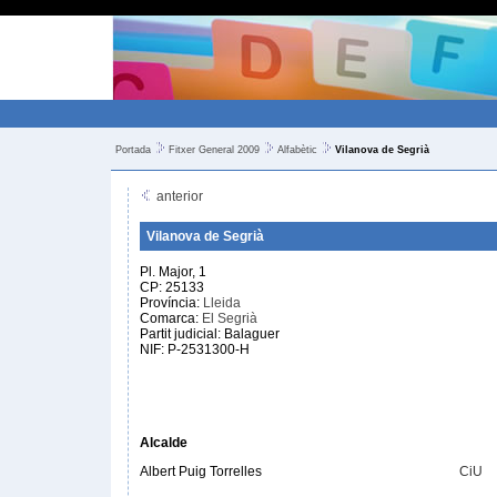
Portada
Fitxer General 2009
Alfabètic
Vilanova de Segrià
anterior
Vilanova de Segrià
Pl. Major, 1
CP: 25133
Província:
Lleida
Comarca:
El Segrià
Partit judicial: Balaguer
NIF: P-2531300-H
Alcalde
Albert Puig Torrelles
CiU