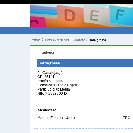
Portada
Fitxer General 2026
Alfabètic
Torregrossa
anterior
Torregrossa
Pl. Canalejas, 1
CP: 25141
Província:
Lleida
Comarca:
El Pla d'Urgell
Partit judicial: Lleida
NIF: P-2528700-D
Alcaldessa
Maribel Zamora i Urrea
ERC -