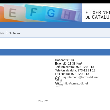
bètic
Els Torms
Habitants: 184
Extensió: 13,38 Km²
Telèfon central: 973-12 81 13
Telèfon alcaldia: 973-12 81 13
Fax central: 973-12 81 13
ajuntament@torms.ddl.net
http://torms.ddl.net
PSC-PM