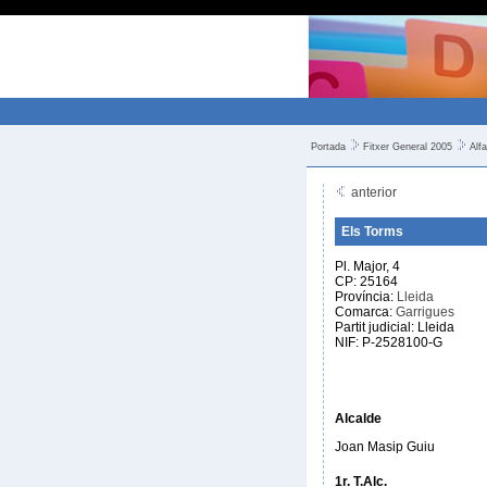
Portada
Fitxer General 2005
Alfa
anterior
Els Torms
Pl. Major, 4
CP: 25164
Província:
Lleida
Comarca:
Garrigues
Partit judicial: Lleida
NIF: P-2528100-G
Alcalde
Joan Masip Guiu
1r. T.Alc.