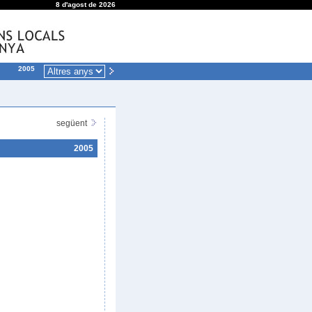
8 d'agost de 2026
2005
següent
2005