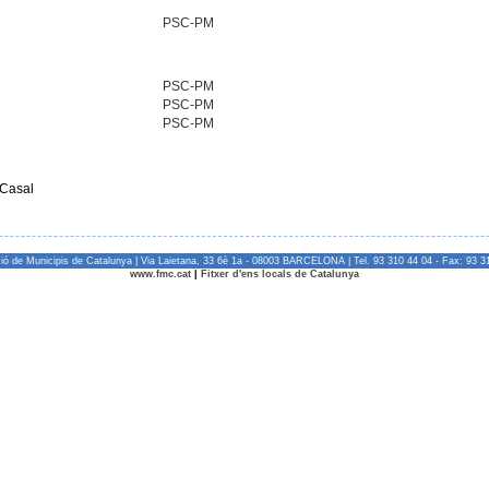
PSC-PM
PSC-PM
PSC-PM
PSC-PM
 Casal
ió de Municipis de Catalunya | Via Laietana, 33 6è 1a - 08003 BARCELONA | Tel. 93 310 44 04 - Fax: 93 3
www.fmc.cat
|
Fitxer d'ens locals de Catalunya