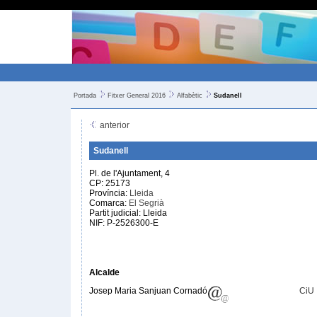
Portada
Fitxer General 2016
Alfabètic
Sudanell
anterior
Sudanell
Pl. de l'Ajuntament, 4
CP: 25173
Província:
Lleida
Comarca:
El Segrià
Partit judicial: Lleida
NIF: P-2526300-E
Alcalde
Josep Maria Sanjuan Cornadó
CiU