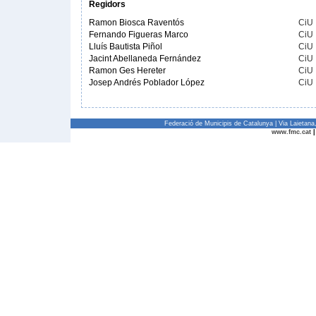
Regidors
Ramon Biosca Raventós
CiU
Fernando Figueras Marco
CiU
Lluís Bautista Piñol
CiU
Jacint Abellaneda Fernández
CiU
Ramon Ges Hereter
CiU
Josep Andrés Poblador López
CiU
Federació de Municipis de Catalunya | Via Laietan
www.fmc.cat