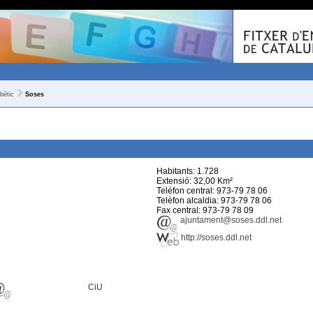
bètic
Soses
Habitants: 1.728
Extensió: 32,00 Km²
Telèfon central: 973-79 78 06
Telèfon alcaldia: 973-79 78 06
Fax central: 973-79 78 09
ajuntament@soses.ddl.net
http://soses.ddl.net
CiU