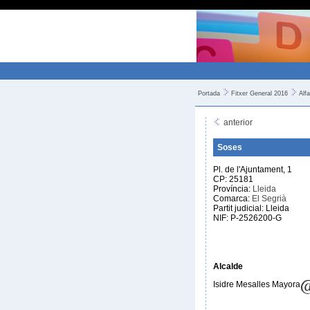
Portada
Fitxer General 2016
Alfa
anterior
Soses
Pl. de l'Ajuntament, 1
CP: 25181
Província:
Lleida
Comarca:
El Segrià
Partit judicial: Lleida
NIF: P-2526200-G
Alcalde
Isidre Mesalles Mayora