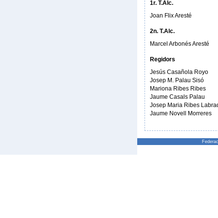
1r. T.Alc.
Joan Flix Aresté
2n. T.Alc.
Marcel Arbonés Aresté
Regidors
Jesús Casañola Royo
Josep M. Palau Sisó
Mariona Ribes Ribes
Jaume Casals Palau
Josep Maria Ribes Labra
Jaume Novell Morreres
Federac