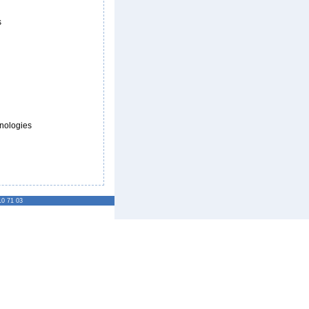
s
nologies
10 71 03