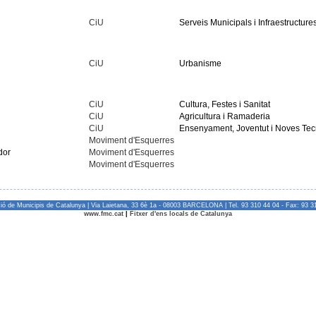
CiU
Serveis Municipals i Infraestructure
CiU
Urbanisme
CiU
Cultura, Festes i Sanitat
CiU
Agricultura i Ramaderia
CiU
Ensenyament, Joventut i Noves Tec
Moviment d'Esquerres
dor
Moviment d'Esquerres
Moviment d'Esquerres
ió de Municipis de Catalunya | Via Laietana, 33 6è 1a - 08003 BARCELONA | Tel. 93 310 44 04 - Fax: 93 3
www.fmc.cat
|
Fitxer d'ens locals de Catalunya