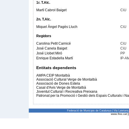
1r. T.Alc.
Martí Cabrol Baiget
CiU
2n. T.Alc.
Miquel Àngel Pagès Lluch
CiU
Regidors
Carolina Petit Carnicé
CiU
José Canela Baiget
CiU
José Llobet Miró
PP
Enrique Estadella Martí
IP-A
Entitats dependents
AMPA CEIP Montalbà
Associació Cultural Verge de Montalbà
Associació de Dones Estela
Casal d'Avis Verge de Montalbà
Joventut Cultural i Recreativa Preixana
Patronat per la Promoció i Gestió dels Espais Culturals i N
Federació de Municipis de Catalunya | Via Laietan
www.fmc.cat