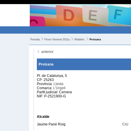
Portada
Fitxer General 2011a
Alfabètic
Preixana
anterior
Preixana
Pl. de Catalunya, 5
CP: 25263
Província:
Lleida
Comarca:
L'Urgell
Partit judicial: Cervera
NIF: P-2521900-G
Alcalde
Jaume Pané Roig
CiU