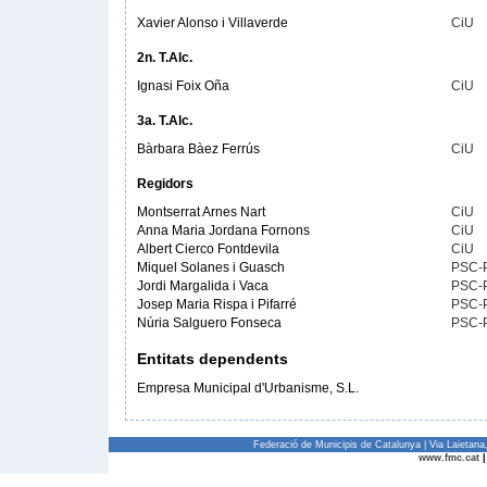
Xavier Alonso i Villaverde
CiU
2n. T.Alc.
Ignasi Foix Oña
CiU
3a. T.Alc.
Bàrbara Bàez Ferrús
CiU
Regidors
Montserrat Arnes Nart
CiU
Anna Maria Jordana Fornons
CiU
Albert Cierco Fontdevila
CiU
Miquel Solanes i Guasch
PSC-
Jordi Margalida i Vaca
PSC-
Josep Maria Rispa i Pifarré
PSC-
Núria Salguero Fonseca
PSC-
Entitats dependents
Empresa Municipal d'Urbanisme, S.L.
Federació de Municipis de Catalunya | Via Laietan
www.fmc.cat