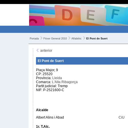
Portada
Fitxer General 2010
Alfabètic
El Pont de Suert
anterior
El Pont de Suert
Plaça Major, 9
CP: 25520
Província:
Lleida
Comarca:
L'Alta Ribagorça
Partit judicial: Tremp
NIF: P-2521600-C
Alcalde
Albert Alins i Abad
CiU
1r. T.Alc.