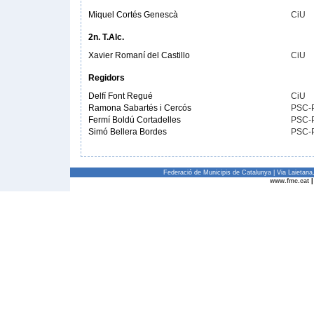
Miquel Cortés Genescà
CiU
2n. T.Alc.
Xavier Romaní del Castillo
CiU
Regidors
Delfí Font Regué
CiU
Ramona Sabartés i Cercós
PSC-
Fermí Boldú Cortadelles
PSC-
Simó Bellera Bordes
PSC-
Federació de Municipis de Catalunya | Via Laietan
www.fmc.cat