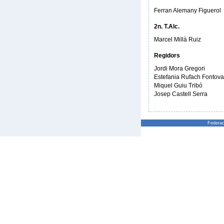
Ferran Alemany Figuerol
2n. T.Alc.
Marcel Millà Ruiz
Regidors
Jordi Mora Gregori
Estefania Rufach Fontova
Miquel Guiu Tribó
Josep Castell Serra
Federac