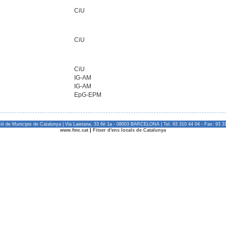
CiU
CiU
CiU
IG-AM
IG-AM
EpG-EPM
ió de Municipis de Catalunya | Via Laietana, 33 6è 1a - 08003 BARCELONA | Tel. 93 310 44 04 - Fax: 93 3
www.fmc.cat
|
Fitxer d'ens locals de Catalunya