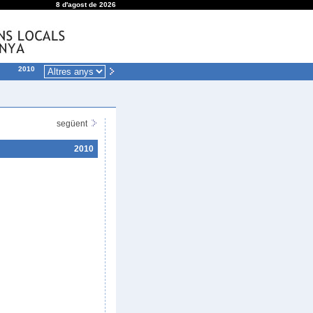
8 d'agost de 2026
2010
següent
2010