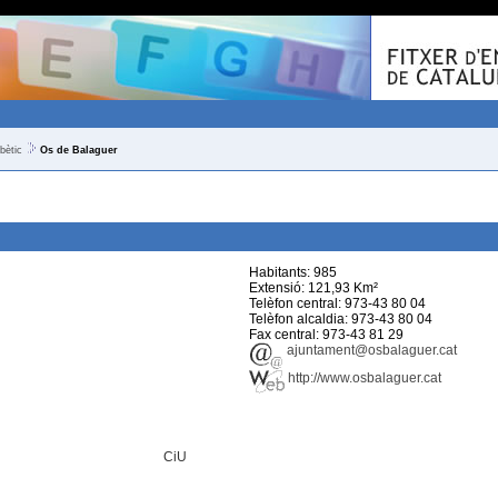
bètic
Os de Balaguer
Habitants: 985
Extensió: 121,93 Km²
Telèfon central: 973-43 80 04
Telèfon alcaldia: 973-43 80 04
Fax central: 973-43 81 29
ajuntament@osbalaguer.cat
http://www.osbalaguer.cat
CiU