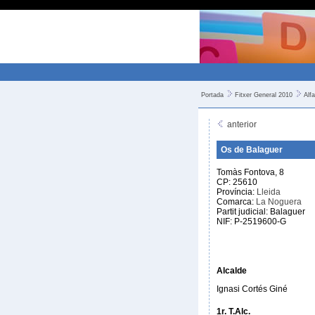
Portada
Fitxer General 2010
Alfa
anterior
Os de Balaguer
Tomàs Fontova, 8
CP: 25610
Província:
Lleida
Comarca:
La Noguera
Partit judicial: Balaguer
NIF: P-2519600-G
Alcalde
Ignasi Cortés Giné
1r. T.Alc.