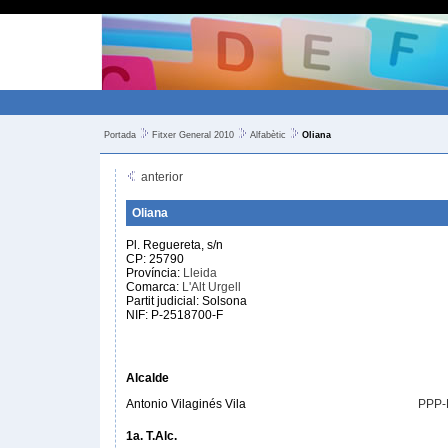
Portada
Fitxer General 2010
Alfabètic
Oliana
anterior
Oliana
Pl. Reguereta, s/n
CP: 25790
Província:
Lleida
Comarca:
L'Alt Urgell
Partit judicial: Solsona
NIF: P-2518700-F
Alcalde
Antonio Vilaginés Vila
PPP
1a. T.Alc.