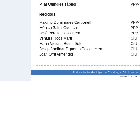
Pilar Quingles Tàpies
PPP
Regidors
Máximo Domínguez Carbonell
PPP
Mónica Sainz Cuenca
PPP
José Perella Cosconera
PPP
Ventura Roca Martí
CiU
Maria Victòria Betriu Solé
CiU
Josep Apolinar Figueras Goicoechea
CiU
Joan Orrit Armengol
CiU
Federació de Municipis de Catalunya | Via Laietan
www.fmc.cat