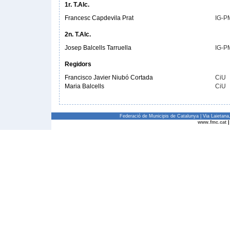
1r. T.Alc.
Francesc Capdevila Prat
IG-P
2n. T.Alc.
Josep Balcells Tarruella
IG-P
Regidors
Francisco Javier Niubó Cortada
CiU
Maria Balcells
CiU
Federació de Municipis de Catalunya | Via Laietan
www.fmc.cat