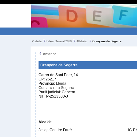
Portada
Fitxer General 2010
Alfabètic
Granyena de Segarra
anterior
Granyena de Segarra
Carrer de Sant Pere, 14
CP: 25217
Província:
Lleida
Comarca:
La Segarra
Partit judicial: Cervera
NIF: P-2513300-J
Alcalde
Josep Gendre Farré
IG-P