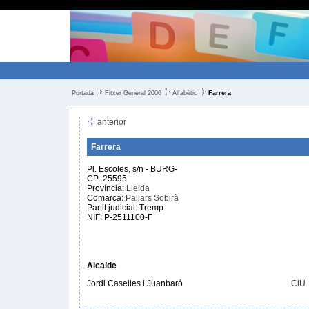
Portada
Fitxer General 2006
Alfabètic
Farrera
anterior
Farrera
Pl. Escoles, s/n - BURG-
CP: 25595
Província:
Lleida
Comarca:
Pallars Sobirà
Partit judicial: Tremp
NIF: P-2511100-F
Alcalde
Jordi Caselles i Juanbaró
CiU