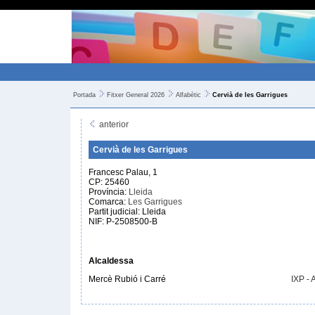
Portada
Fitxer General 2026
Alfabètic
Cervià de les Garrigues
anterior
Cervià de les Garrigues
Francesc Palau, 1
CP: 25460
Província:
Lleida
Comarca:
Les Garrigues
Partit judicial: Lleida
NIF: P-2508500-B
Alcaldessa
Mercè Rubió i Carré
IXP -