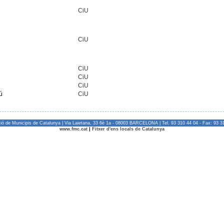
CiU
l
CiU
CiU
CiU
CiU
ú
CiU
ió de Municipis de Catalunya | Via Laietana, 33 6è 1a - 08003 BARCELONA | Tel. 93 310 44 04 - Fax: 93 3
www.fmc.cat
|
Fitxer d'ens locals de Catalunya