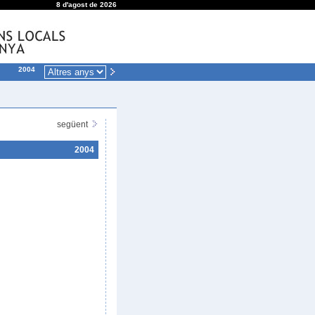
8 d'agost de 2026
2004
següent
2004