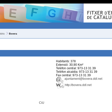
bètic
Bovera
Habitants: 378
Extensió: 30,90 Km²
Telèfon central: 973-13 31 39
Telèfon alcaldia: 973-13 31 39
Fax central: 973-13 31 39
ajuntament@bovera.ddl.net
http://bovera.ddl.net
CiU