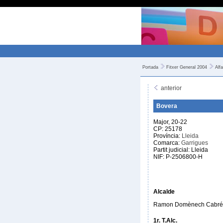
Portada
Fitxer General 2004
Alfa
anterior
Bovera
Major, 20-22
CP: 25178
Província:
Lleida
Comarca:
Garrigues
Partit judicial: Lleida
NIF: P-2506800-H
Alcalde
Ramon Domènech Cabré
1r. T.Alc.