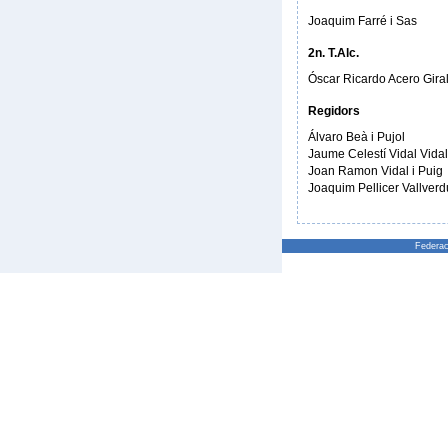
Joaquim Farré i Sas
2n. T.Alc.
Óscar Ricardo Acero Gira
Regidors
Álvaro Beà i Pujol
Jaume Celestí Vidal Vidal
Joan Ramon Vidal i Puig
Joaquim Pellicer Vallverd
Federac