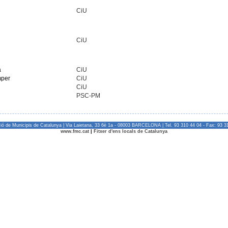
CiU
CiU
a
CiU
mper
CiU
CiU
PSC-PM
ió de Municipis de Catalunya | Via Laietana, 33 6è 1a - 08003 BARCELONA | Tel. 93 310 44 04 - Fax: 93 3
www.fmc.cat
|
Fitxer d'ens locals de Catalunya