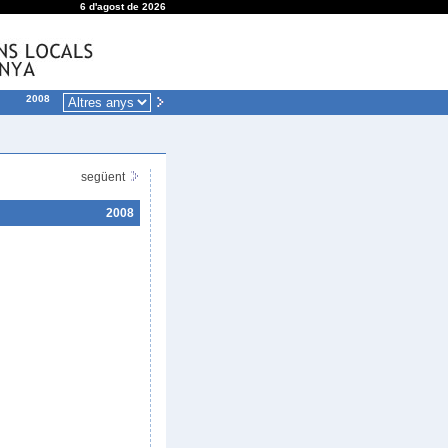
6 d'agost de 2026
2008
següent
2008