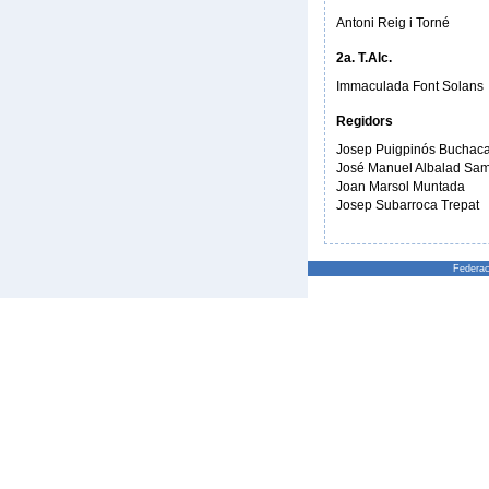
Antoni Reig i Torné
2a. T.Alc.
Immaculada Font Solans
Regidors
Josep Puigpinós Buchac
José Manuel Albalad Sa
Joan Marsol Muntada
Josep Subarroca Trepat
Federac