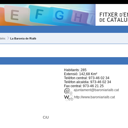
bètic
La Baronia de Rialb
Habitants: 285
Extensió: 142,68 Km²
Telèfon central: 973-46 02 34
Telèfon alcaldia: 973-46 02 34
Fax central: 973-46 21 25
ajuntament@baroniarialb.cat
http://www.baroniarialb.cat
CiU