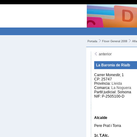
Portada
Fitxer General 2008
Alfa
anterior
La Baronia de Rialb
Carrer Monestir, 1
CP: 25747
Província:
Lleida
Comarca:
La Noguera
Partit judicial: Solsona
NIF: P-2505100-D
Alcalde
Pere Prat i Torra
1r. T.Alc.