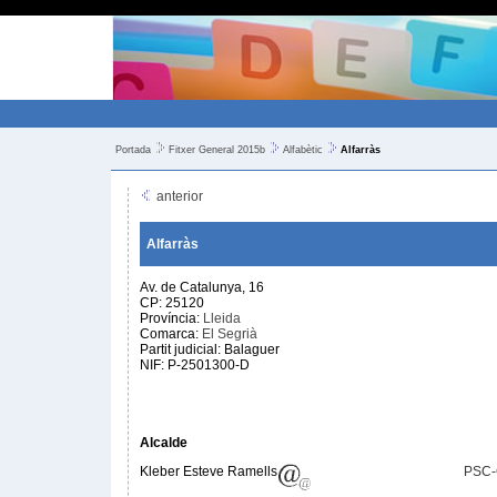
Portada
Fitxer General 2015b
Alfabètic
Alfarràs
anterior
Alfarràs
Av. de Catalunya, 16
CP: 25120
Província:
Lleida
Comarca:
El Segrià
Partit judicial: Balaguer
NIF: P-2501300-D
Alcalde
Kleber Esteve Ramells
PSC