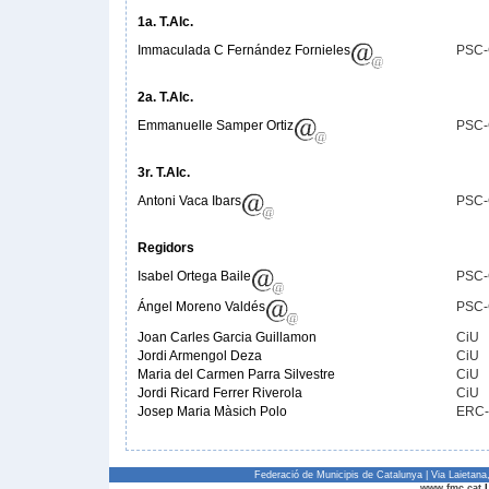
1a. T.Alc.
Immaculada C Fernández Fornieles
PSC
2a. T.Alc.
Emmanuelle Samper Ortiz
PSC
3r. T.Alc.
Antoni Vaca Ibars
PSC
Regidors
Isabel Ortega Baile
PSC
Ángel Moreno Valdés
PSC
Joan Carles Garcia Guillamon
CiU
Jordi Armengol Deza
CiU
Maria del Carmen Parra Silvestre
CiU
Jordi Ricard Ferrer Riverola
CiU
Josep Maria Màsich Polo
ERC
Federació de Municipis de Catalunya | Via Laietan
www.fmc.cat