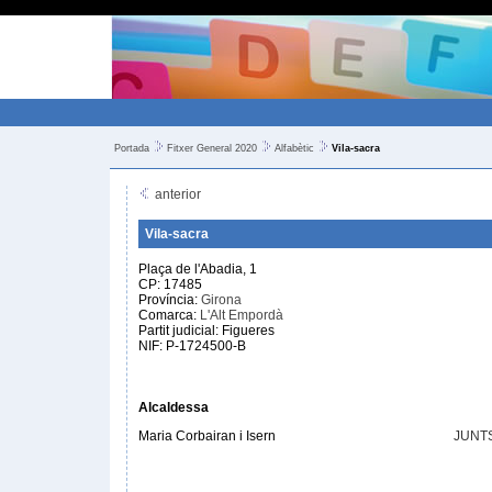
Portada
Fitxer General 2020
Alfabètic
Vila-sacra
anterior
Vila-sacra
Plaça de l'Abadia, 1
CP: 17485
Província:
Girona
Comarca:
L'Alt Empordà
Partit judicial: Figueres
NIF: P-1724500-B
Alcaldessa
Maria Corbairan i Isern
JUNT