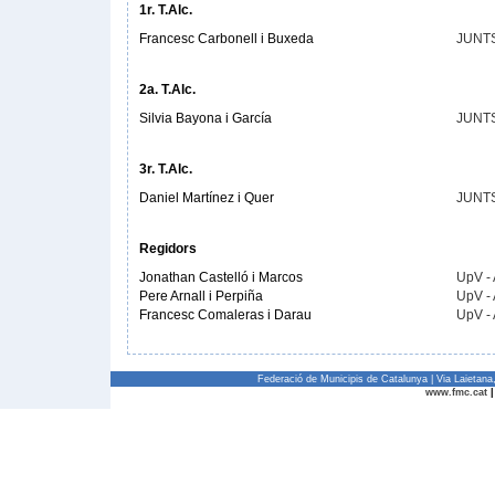
1r. T.Alc.
Francesc Carbonell i Buxeda
JUNT
2a. T.Alc.
Silvia Bayona i García
JUNT
3r. T.Alc.
Daniel Martínez i Quer
JUNT
Regidors
Jonathan Castelló i Marcos
UpV -
Pere Arnall i Perpiña
UpV -
Francesc Comaleras i Darau
UpV -
Federació de Municipis de Catalunya | Via Laietan
www.fmc.cat