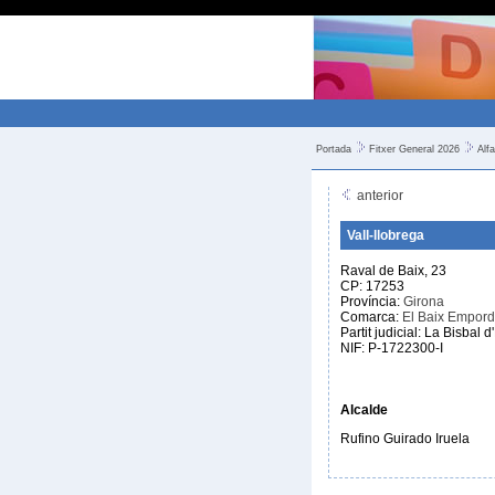
Portada
Fitxer General 2026
Alfa
anterior
Vall-llobrega
Raval de Baix, 23
CP: 17253
Província:
Girona
Comarca:
El Baix Empor
Partit judicial: La Bisbal
NIF: P-1722300-I
Alcalde
Rufino Guirado Iruela