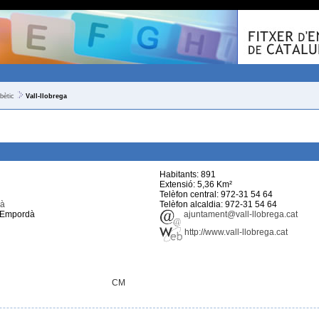
bètic
Vall-llobrega
Habitants: 891
Extensió: 5,36 Km²
Telèfon central: 972-31 54 64
dà
Telèfon alcaldia: 972-31 54 64
 d'Empordà
ajuntament@vall-llobrega.cat
http://www.vall-llobrega.cat
CM