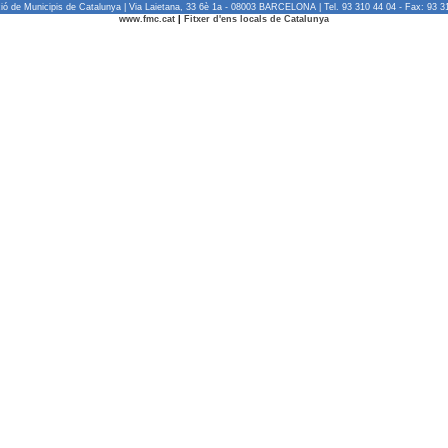
ió de Municipis de Catalunya | Via Laietana, 33 6è 1a - 08003 BARCELONA | Tel. 93 310 44 04 - Fax: 93 3
www.fmc.cat
|
Fitxer d'ens locals de Catalunya