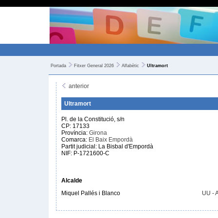
Portada
Fitxer General 2026
Alfabètic
Ultramort
anterior
Ultramort
Pl. de la Constitució, s/n
CP: 17133
Província:
Girona
Comarca:
El Baix Empordà
Partit judicial: La Bisbal d'Empordà
NIF: P-1721600-C
Alcalde
Miquel Pallés i Blanco
UU - 