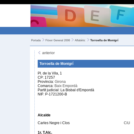
Portada
Fitxer General 2006
Alfabètic
Torroella de Montgrí
anterior
Torroella de Montgrí
Pl. de la Vila, 1
CP: 17257
Província:
Girona
Comarca:
Baix Empordà
Partit judicial: La Bisbal d'Empordà
NIF: P-1721200-B
Alcalde
Carles Negre i Clos
CiU
1r. T.Alc.