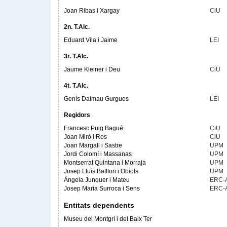
Joan Ribas i Xargay
CiU
2n. T.Alc.
Eduard Vila i Jaime
LEI
3r. T.Alc.
Jaume Kleiner i Deu
CiU
4t. T.Alc.
Genís Dalmau Gurgues
LEI
Regidors
Francesc Puig Bagué
CiU
Joan Miró i Ros
CiU
Joan Margall i Sastre
UPM
Jordi Colomí i Massanas
UPM
Montserrat Quintana i Morraja
UPM
Josep Lluís Batllori i Obiols
UPM
Àngela Junquer i Mateu
ERC-
Josep Maria Surroca i Sens
ERC-
Entitats dependents
Museu del Montgrí i del Baix Ter