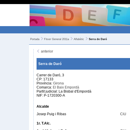
Portada
Fitxer General 2011a
Alfabètic
Serra de Daró
anterior
Serra de Daró
Carrer de Daró, 3
CP: 17133
Província:
Girona
Comarca:
El Baix Empordà
Partit judicial: La Bisbal d'Empordà
NIF: P-1720300-A
Alcalde
Josep Puig i Ribas
CiU
1r. T.Alc.