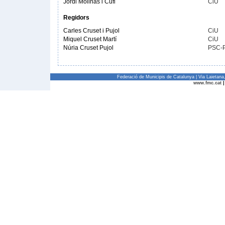
Jordi Molinas i Cufi
CiU
Regidors
Carles Cruset i Pujol
CiU
Miquel Cruset Martí
CiU
Núria Cruset Pujol
PSC-
Federació de Municipis de Catalunya | Via Laietan
www.fmc.cat