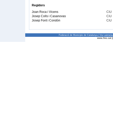
Regidors
Joan Roca i Vicens
CiU
Josep Colls i Casanovas
CiU
Josep Font i Condón
CiU
Federació de Municipis de Catalunya | Via Laietan
www.fmc.cat