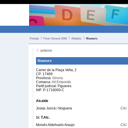
Portada
Fitxer General 2006
Alfabètic
Riumors
anterior
Riumors
Carrer de la Plaça Vella, 2
CP: 17469
Província:
Girona
Comarca:
Alt Empordà
Partit judicial: Figueres
NIF: P-1716000-C
Alcalde
Josep Juncà i Noguera
CiU
1r. T.Alc.
Moisés Aldehuelo Araujo
CiU