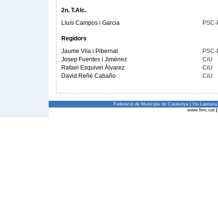
2n. T.Alc.
Lluís Campos i Garcia
PSC-
Regidors
Jaume Vila i Pibernat
PSC-
Josep Fuentes i Jiménez
CiU
Rafael Esquivel Àlvarez
CiU
David Reñé Cabaño
CiU
Federació de Municipis de Catalunya | Via Laietan
www.fmc.cat