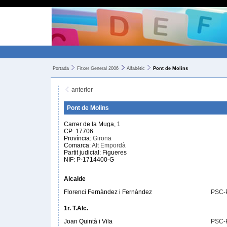
Portada
Fitxer General 2006
Alfabètic
Pont de Molins
anterior
Pont de Molins
Carrer de la Muga, 1
CP: 17706
Província:
Girona
Comarca:
Alt Empordà
Partit judicial: Figueres
NIF: P-1714400-G
Alcalde
Florenci Fernàndez i Fernàndez
PSC-
1r. T.Alc.
Joan Quintà i Vila
PSC-