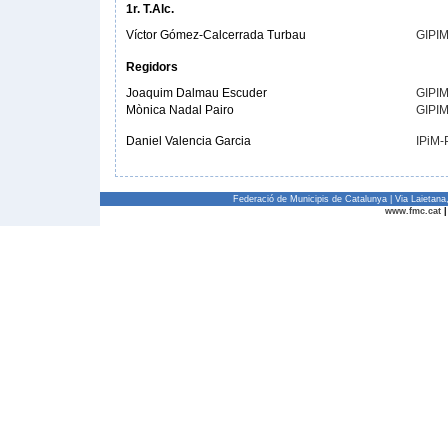
1r. T.Alc.
Víctor Gómez-Calcerrada Turbau
GIPI
Regidors
Joaquim Dalmau Escuder
GIPI
Mònica Nadal Pairo
GIPI
Daniel Valencia Garcia
IPiM
Federació de Municipis de Catalunya | Via Laietan
www.fmc.cat