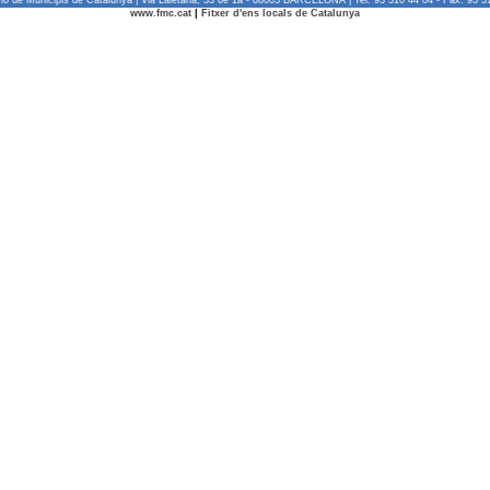
ió de Municipis de Catalunya | Via Laietana, 33 6è 1a - 08003 BARCELONA | Tel. 93 310 44 04 - Fax: 93 3
www.fmc.cat
|
Fitxer d'ens locals de Catalunya