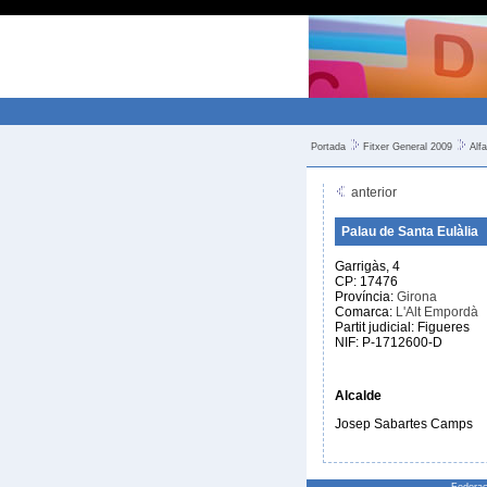
Portada
Fitxer General 2009
Alfa
anterior
Palau de Santa Eulàlia
Garrigàs, 4
CP: 17476
Província:
Girona
Comarca:
L'Alt Empordà
Partit judicial: Figueres
NIF: P-1712600-D
Alcalde
Josep Sabartes Camps