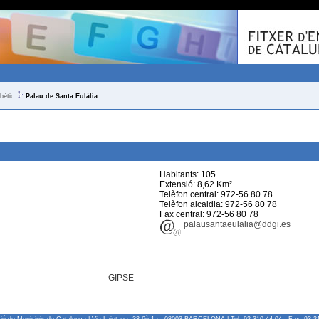
bètic
Palau de Santa Eulàlia
Habitants: 105
Extensió: 8,62 Km²
Telèfon central: 972-56 80 78
Telèfon alcaldia: 972-56 80 78
Fax central: 972-56 80 78
palausantaeulalia@ddgi.es
GIPSE