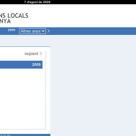
7 d'agost de 2026
2009
següent
2009