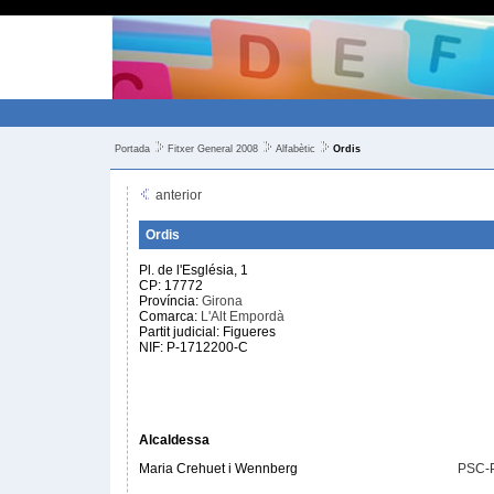
Portada
Fitxer General 2008
Alfabètic
Ordis
anterior
Ordis
Pl. de l'Església, 1
CP: 17772
Província:
Girona
Comarca:
L'Alt Empordà
Partit judicial: Figueres
NIF: P-1712200-C
Alcaldessa
Maria Crehuet i Wennberg
PSC-