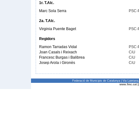
1r. T.Alc.
Marc Sola Serra
PSC-
2a. T.Alc.
Virginia Puente Baget
PSC-
Regidors
Ramon Tarradas Vidal
PSC-
Joan Casals i Reixach
CiU
Francesc Burgas i Balibrea
CiU
Josep Arola i Gironès
CiU
Federació de Municipis de Catalunya | Via Laietan
www.fmc.cat