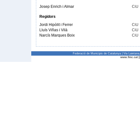
Josep Enrich i Almar
CiU
Regidors
Jordi Hipòlit i Ferrer
CiU
Lluís Viñas i Vilà
CiU
Narcís Marques Boix
CiU
Federació de Municipis de Catalunya | Via Laietan
www.fmc.cat