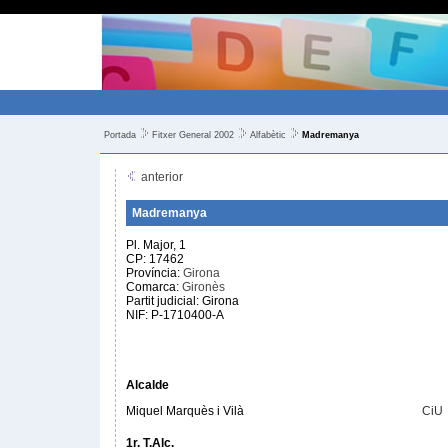
Portada
Fitxer General 2002
Alfabètic
Madremanya
anterior
Madremanya
Pl. Major, 1
CP: 17462
Província:
Girona
Comarca:
Gironès
Partit judicial: Girona
NIF: P-1710400-A
Alcalde
Miquel Marquès i Vilà
CiU
1r. T.Alc.