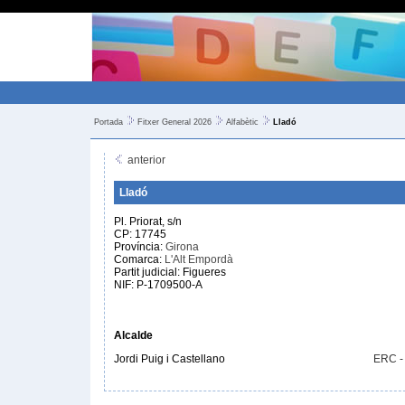
Portada
Fitxer General 2026
Alfabètic
Lladó
anterior
Lladó
Pl. Priorat, s/n
CP: 17745
Província:
Girona
Comarca:
L'Alt Empordà
Partit judicial: Figueres
NIF: P-1709500-A
Alcalde
Jordi Puig i Castellano
ERC -