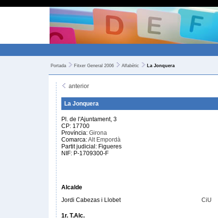
Portada
Fitxer General 2006
Alfabètic
La Jonquera
anterior
La Jonquera
Pl. de l'Ajuntament, 3
CP: 17700
Província:
Girona
Comarca:
Alt Empordà
Partit judicial: Figueres
NIF: P-1709300-F
Alcalde
Jordi Cabezas i Llobet
CiU
1r. T.Alc.