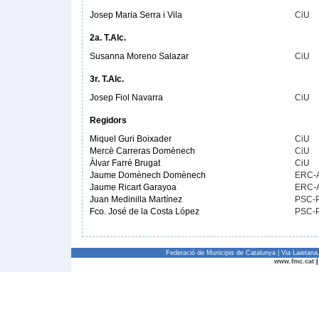
Josep Maria Serra i Vila
CiU
2a. T.Alc.
Susanna Moreno Salazar
CiU
3r. T.Alc.
Josep Fiol Navarra
CiU
Regidors
Miquel Guri Boixader
CiU
Mercè Carreras Domènech
CiU
Àlvar Farré Brugat
CiU
Jaume Domènech Domènech
ERC-
Jaume Ricart Garayoa
ERC-
Juan Medinilla Martínez
PSC-
Fco. José de la Costa López
PSC-
Federació de Municipis de Catalunya | Via Laietan
www.fmc.cat