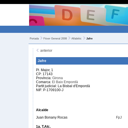
Portada
Fitxer General 2008
Alfabètic
Jafre
anterior
Jafre
Pl. Major, 1
CP: 17143
Província:
Girona
Comarca:
El Baix Empordà
Partit judicial: La Bisbal d'Empordà
NIF: P-1709100-J
Alcalde
Juan Bonany Rocas
FpJ
1a. T.Alc.