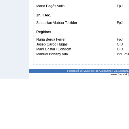
Marta Pagès Valls
FpJ
2n. T.Alc.
Sebastian Alabau Teixidor
FpJ
Regidors
Núria Berga Ferrer
FpJ
Josep Carbó Hugas
CiU
Martí Costal i Condom
CiU
Manuel Bonany Vila
Ind. P
Federació de Municipis de Catalunya | Via Laietan
www.fmc.cat