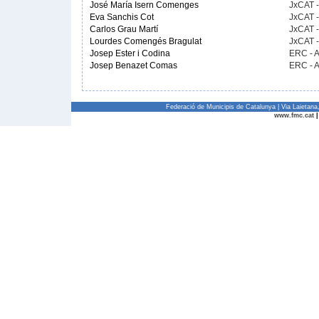
José María Isern Comenges
JxCAT 
Eva Sanchis Cot
JxCAT 
Carlos Grau Martí
JxCAT 
Lourdes Comengés Bragulat
JxCAT 
Josep Ester i Codina
ERC - 
Josep Benazet Comas
ERC - 
Federació de Municipis de Catalunya | Via Laietan
www.fmc.cat