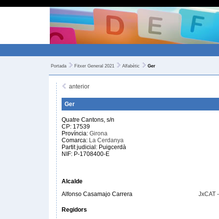
Portada
Fitxer General 2021
Alfabètic
Ger
anterior
Ger
Quatre Cantons, s/n
CP: 17539
Província:
Girona
Comarca:
La Cerdanya
Partit judicial: Puigcerdà
NIF: P-1708400-E
Alcalde
Alfonso Casamajo Carrera
JxCAT 
Regidors