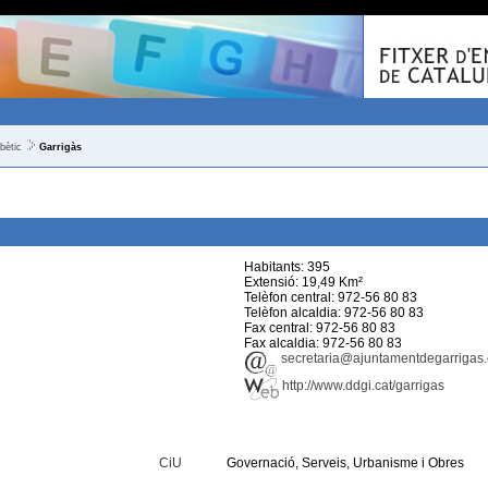
bètic
Garrigàs
Habitants: 395
Extensió: 19,49 Km²
Telèfon central: 972-56 80 83
Telèfon alcaldia: 972-56 80 83
Fax central: 972-56 80 83
Fax alcaldia: 972-56 80 83
secretaria@ajuntamentdegarrigas.
http://www.ddgi.cat/garrigas
CiU
Governació, Serveis, Urbanisme i Obres