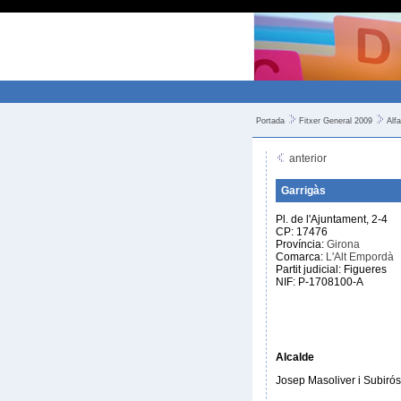
Portada
Fitxer General 2009
Alfa
anterior
Garrigàs
Pl. de l'Ajuntament, 2-4
CP: 17476
Província:
Girona
Comarca:
L'Alt Empordà
Partit judicial: Figueres
NIF: P-1708100-A
Alcalde
Josep Masoliver i Subirós