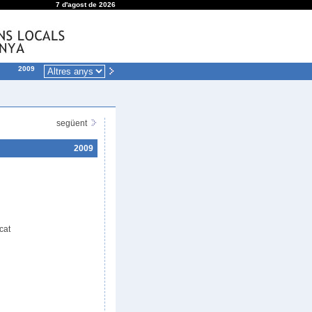
7 d'agost de 2026
2009
següent
2009
cat