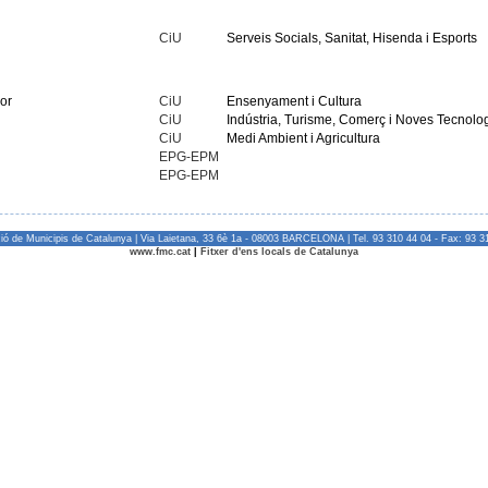
CiU
Serveis Socials, Sanitat, Hisenda i Esports
dor
CiU
Ensenyament i Cultura
CiU
Indústria, Turisme, Comerç i Noves Tecnolo
CiU
Medi Ambient i Agricultura
EPG-EPM
EPG-EPM
ió de Municipis de Catalunya | Via Laietana, 33 6è 1a - 08003 BARCELONA | Tel. 93 310 44 04 - Fax: 93 3
www.fmc.cat
|
Fitxer d'ens locals de Catalunya