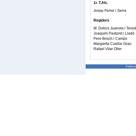
1r. T.Alc.
Josep Ferrer i Serra
Regidors
M. Dolors Juanola i Teixi
Joaquim Pastoret i Lladó
Pere Bosch i Camps
Margarita Cuellar Grau
Rafael Vilar Oller
Federac