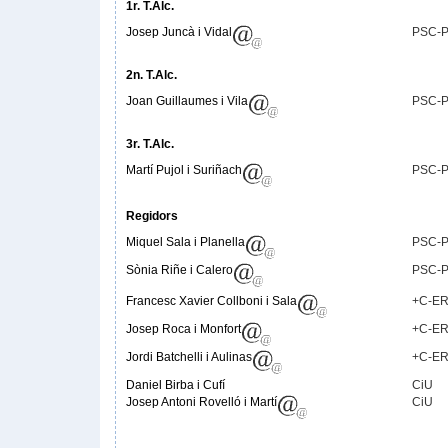
1r. T.Alc.
Josep Juncà i Vidal
PSC-
2n. T.Alc.
Joan Guillaumes i Vila
PSC-
3r. T.Alc.
Martí Pujol i Suriñach
PSC-
Regidors
Miquel Sala i Planella
PSC-
Sònia Riñe i Calero
PSC-
Francesc Xavier Collboni i Sala
+C-E
Josep Roca i Monfort
+C-E
Jordi Batchelli i Aulinas
+C-E
Daniel Birba i Cufí
CiU
Josep Antoni Rovelló i Martí
CiU