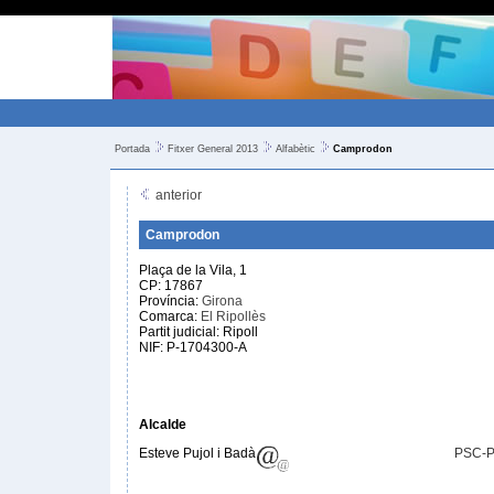
Portada
Fitxer General 2013
Alfabètic
Camprodon
anterior
Camprodon
Plaça de la Vila, 1
CP: 17867
Província:
Girona
Comarca:
El Ripollès
Partit judicial: Ripoll
NIF: P-1704300-A
Alcalde
Esteve Pujol i Badà
PSC-