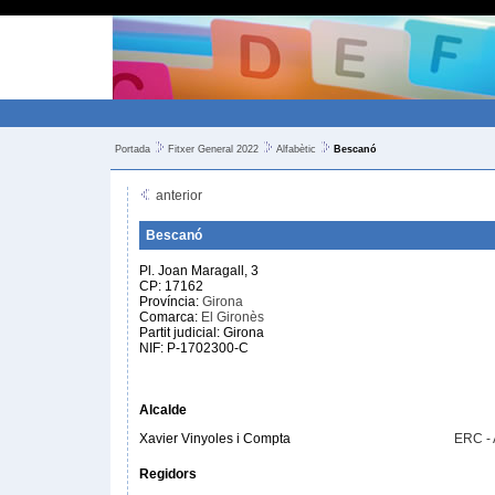
Portada
Fitxer General 2022
Alfabètic
Bescanó
anterior
Bescanó
Pl. Joan Maragall, 3
CP: 17162
Província:
Girona
Comarca:
El Gironès
Partit judicial: Girona
NIF: P-1702300-C
Alcalde
Xavier Vinyoles i Compta
ERC -
Regidors