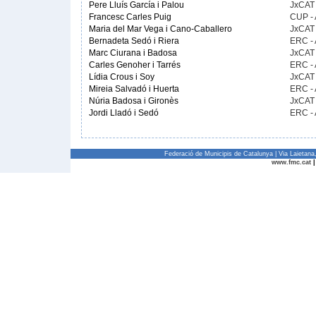
Pere Lluís García i Palou
JxCAT
Francesc Carles Puig
CUP -
Maria del Mar Vega i Cano-Caballero
JxCAT
Bernadeta Sedó i Riera
ERC -
Marc Ciurana i Badosa
JxCAT
Carles Genoher i Tarrés
ERC -
Lídia Crous i Soy
JxCAT
Mireia Salvadó i Huerta
ERC -
Núria Badosa i Gironès
JxCAT
Jordi Lladó i Sedó
ERC -
Federació de Municipis de Catalunya | Via Laietan
www.fmc.cat