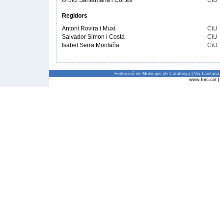
Urbici Santamaria i Cortés
CiU
Regidors
Antoni Rovira i Muxí
CiU
Salvador Simon i Costa
CiU
Isabel Serra Montaña
CiU
Federació de Municipis de Catalunya | Via Laietan
www.fmc.cat