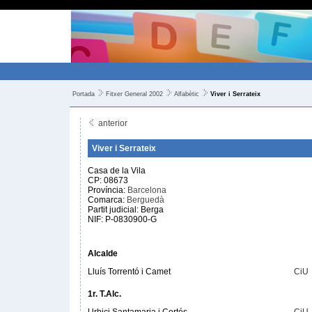
Portada
Fitxer General 2002
Alfabètic
Viver i Serrateix
anterior
Viver i Serrateix
Casa de la Vila
CP: 08673
Província:
Barcelona
Comarca:
Berguedà
Partit judicial: Berga
NIF: P-0830900-G
Alcalde
Lluís Torrentó i Camet
CiU
1r. T.Alc.