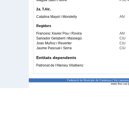
Magda Saurí i Moré
PSC-
2a. T.Alc.
Catalina Mayol i Mondelly
AIV
Regidors
Francesc Xavier Pou i Rovira
AIV
Salvador Gelabert i Massegú
CiU
Joan Muñoz i Reverter
CiU
Jaume Pascual i Serra
CiU
Entitats dependents
Patronat de l'Ateneu Vilalbenc
Federació de Municipis de Catalunya | Via Laietan
www.fmc.cat