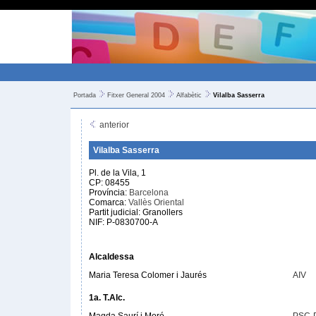
Portada
Fitxer General 2004
Alfabètic
Vilalba Sasserra
anterior
Vilalba Sasserra
Pl. de la Vila, 1
CP: 08455
Província:
Barcelona
Comarca:
Vallès Oriental
Partit judicial: Granollers
NIF: P-0830700-A
Alcaldessa
Maria Teresa Colomer i Jaurés
AIV
1a. T.Alc.