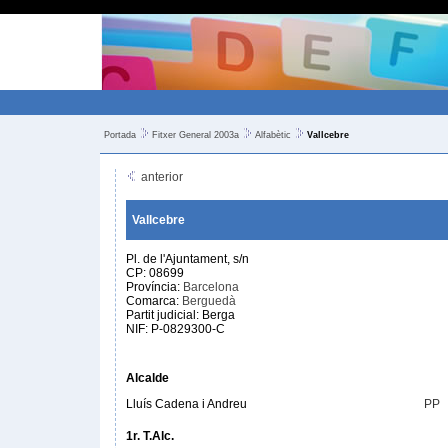
Portada
Fitxer General 2003a
Alfabètic
Vallcebre
anterior
Vallcebre
Pl. de l'Ajuntament, s/n
CP: 08699
Província:
Barcelona
Comarca:
Berguedà
Partit judicial: Berga
NIF: P-0829300-C
Alcalde
Lluís Cadena i Andreu
PP
1r. T.Alc.