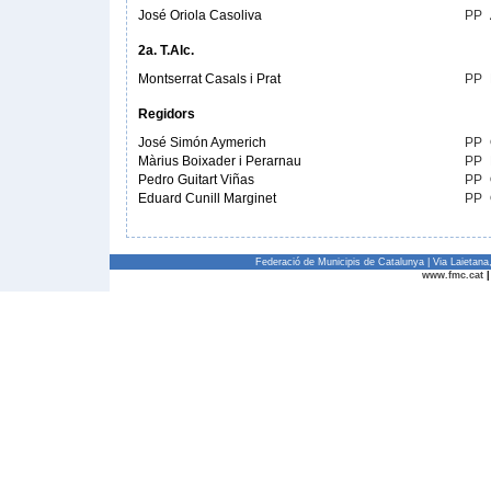
José Oriola Casoliva
PP
2a. T.Alc.
Montserrat Casals i Prat
PP
Regidors
José Simón Aymerich
PP
Màrius Boixader i Perarnau
PP
Pedro Guitart Viñas
PP
Eduard Cunill Marginet
PP
Federació de Municipis de Catalunya | Via Laietan
www.fmc.cat