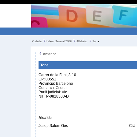
Portada
Fitxer General 2009
Alfabètic
Tona
anterior
Tona
Carrer de la Font, 8-10
CP: 08551
Província:
Barcelona
Comarca:
Osona
Partit judicial: Vic
NIF: P-0828300-D
Alcalde
Josep Salom Ges
CiU