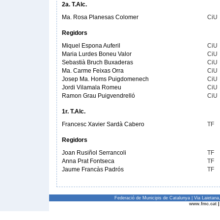
2a. T.Alc.
Ma. Rosa Planesas Colomer
CiU
Regidors
Miquel Espona Auferil
CiU
Maria Lurdes Boneu Valor
CiU
Sebastià Bruch Buxaderas
CiU
Ma. Carme Feixas Orra
CiU
Josep Ma. Homs Puigdomenech
CiU
Jordi Vilamala Romeu
CiU
Ramon Grau Puigvendrelló
CiU
1r. T.Alc.
Francesc Xavier Sardà Cabero
TF
Regidors
Joan Rusiñol Serrancoli
TF
Anna Prat Fontseca
TF
Jaume Francàs Padrós
TF
Federació de Municipis de Catalunya | Via Laietan
www.fmc.cat