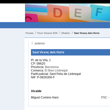
Portada
Fitxer General 2026
Alfabètic
Sant Vicenç dels Horts
anterior
Sant Vicenç dels Horts
Pl. de la Vila, 1
CP: 08620
Província:
Barcelona
Comarca:
El Baix Llobregat
Partit judicial: Sant Feliu de Llobregat
NIF: P-0826300-F
Alcalde
Miguel Comino Haro
PSC -