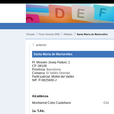
Portada
Fitxer General 2009
Alfabètic
Santa Maria de Martorelles
anterior
Santa Maria de Martorelles
Pl. Mossèn Josep Paituví, 1
CP: 08106
Província:
Barcelona
Comarca:
El Vallès Oriental
Partit judicial: Mollet del Vallès
NIF: P-0825600-J
Alcaldessa
Montserrat Cobo Castellano
CiU
1a. T.Alc.