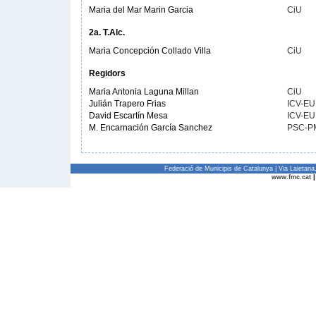
Maria del Mar Marin Garcia
CiU
2a. T.Alc.
Maria Concepción Collado Villa
CiU
Regidors
Maria Antonia Laguna Millan
CiU
Julián Trapero Frias
ICV-EU
David Escartín Mesa
ICV-EU
M. Encarnación García Sanchez
PSC-P
Federació de Municipis de Catalunya | Via Laietan
www.fmc.cat