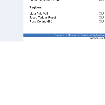
Laura Montferrer i Pujol
CiU
Regidors
Lídia Puig Vall
CiU
Josep Turigas Roset
CiU
Rosa Cortina Giró
CiU
Federació de Municipis de Catalunya | Via Laietan
www.fmc.cat