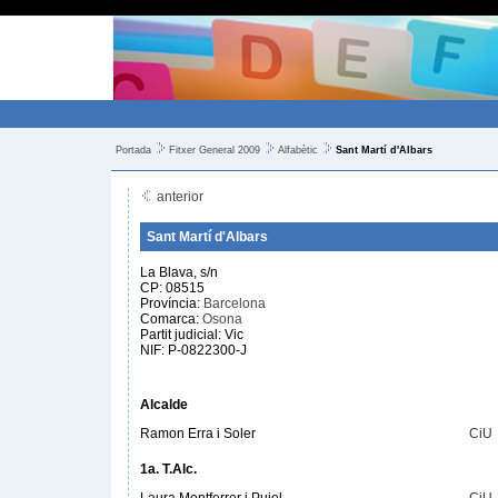
Portada
Fitxer General 2009
Alfabètic
Sant Martí d'Albars
anterior
Sant Martí d'Albars
La Blava, s/n
CP: 08515
Província:
Barcelona
Comarca:
Osona
Partit judicial: Vic
NIF: P-0822300-J
Alcalde
Ramon Erra i Soler
CiU
1a. T.Alc.