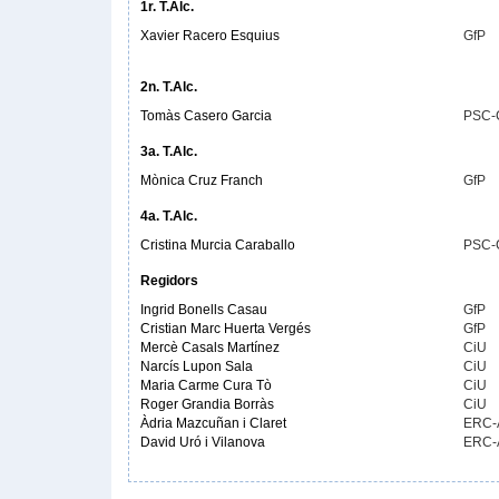
1r. T.Alc.
Xavier Racero Esquius
GfP
2n. T.Alc.
Tomàs Casero Garcia
PSC-
3a. T.Alc.
Mònica Cruz Franch
GfP
4a. T.Alc.
Cristina Murcia Caraballo
PSC-
Regidors
Ingrid Bonells Casau
GfP
Cristian Marc Huerta Vergés
GfP
Mercè Casals Martínez
CiU
Narcís Lupon Sala
CiU
Maria Carme Cura Tò
CiU
Roger Grandia Borràs
CiU
Àdria Mazcuñan i Claret
ERC-
David Uró i Vilanova
ERC-