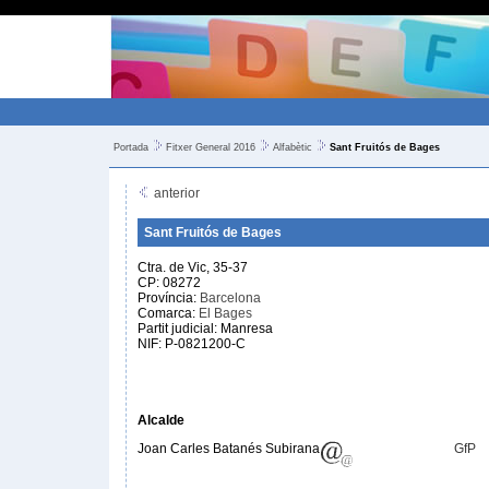
Portada
Fitxer General 2016
Alfabètic
Sant Fruitós de Bages
anterior
Sant Fruitós de Bages
Ctra. de Vic, 35-37
CP: 08272
Província:
Barcelona
Comarca:
El Bages
Partit judicial: Manresa
NIF: P-0821200-C
Alcalde
Joan Carles Batanés Subirana
GfP