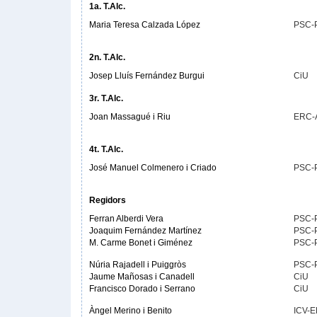
1a. T.Alc.
Maria Teresa Calzada López
PSC-
2n. T.Alc.
Josep Lluís Fernández Burgui
CiU
3r. T.Alc.
Joan Massagué i Riu
ERC-
4t. T.Alc.
José Manuel Colmenero i Criado
PSC-
Regidors
Ferran Alberdi Vera
PSC-
Joaquim Fernández Martínez
PSC-
M. Carme Bonet i Giménez
PSC-
Núria Rajadell i Puiggròs
PSC-
Jaume Mañosas i Canadell
CiU
Francisco Dorado i Serrano
CiU
Àngel Merino i Benito
ICV-