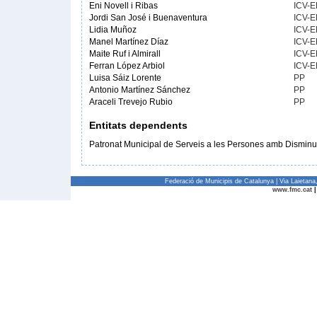
Eni Novell i Ribas
ICV-
Jordi San José i Buenaventura
ICV-
Lidia Muñoz
ICV-
Manel Martínez Díaz
ICV-
Maite Ruf i Almirall
ICV-
Ferran López Arbiol
ICV-
Luisa Sáiz Lorente
PP
Antonio Martínez Sánchez
PP
Araceli Trevejo Rubio
PP
Entitats dependents
Patronat Municipal de Serveis a les Persones amb Disminu
Federació de Municipis de Catalunya | Via Laietan
www.fmc.cat