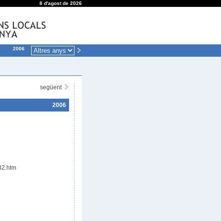
8 d'agost de 2026
2006
següent
2006
32.htm