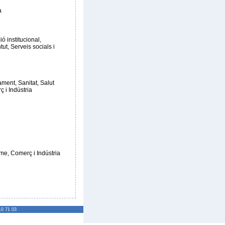
a
ó institucional,
ut, Serveis socials i
ment, Sanitat, Salut
 i Indústria
e, Comerç i Indústria
10 71 03