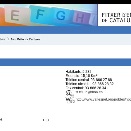
bètic
Sant Feliu de Codines
Habitants: 5.282
Extensió: 15,18 Km²
Telèfon central: 93-866 27 68
Telèfon alcaldia: 93-866 28 32
Fax central: 93-866 26 34
st.feliuc@diba.es
http://www.vallesnet.org/pobles/np
rè
CiU