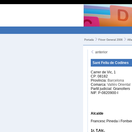
Portada
Fitxer General 2006
Alfa
anterior
Sant Feliu de Codines
Carrer de Vic, 1
CP: 08182
Província:
Barcelona
Comarca:
Vallès Oriental
Partit judicial: Granollers
NIF: P-0820900-I
Alcalde
Francesc Pineda i Fontse
1r. T.Alc.