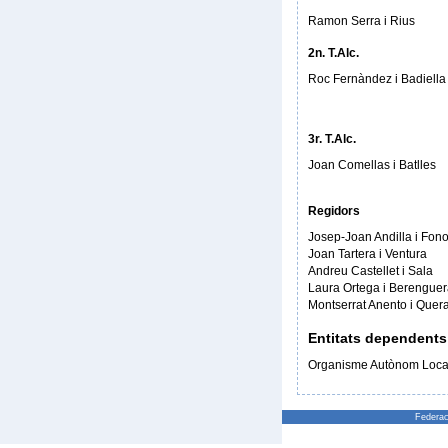
Ramon Serra i Rius
2n. T.Alc.
Roc Fernàndez i Badiella
3r. T.Alc.
Joan Comellas i Batlles
Regidors
Josep-Joan Andilla i Fono
Joan Tartera i Ventura
Andreu Castellet i Sala
Laura Ortega i Berengue
Montserrat Anento i Quera
Entitats dependents
Organisme Autònom Local 
Federac