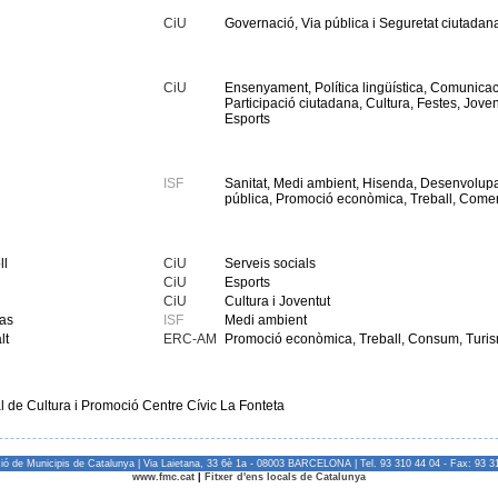
CiU
Governació, Via pública i Seguretat ciutadan
CiU
Ensenyament, Política lingüística, Comunicaci
Participació ciutadana, Cultura, Festes, Jovent
Esports
ISF
Sanitat, Medi ambient, Hisenda, Desenvolupa
pública, Promoció econòmica, Treball, Comerç
ll
CiU
Serveis socials
CiU
Esports
CiU
Cultura i Joventut
ras
ISF
Medi ambient
lt
ERC-AM
Promoció econòmica, Treball, Consum, Turism
de Cultura i Promoció Centre Cívic La Fonteta
ió de Municipis de Catalunya | Via Laietana, 33 6è 1a - 08003 BARCELONA | Tel. 93 310 44 04 - Fax: 93 3
www.fmc.cat
|
Fitxer d'ens locals de Catalunya