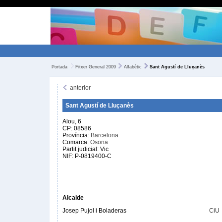
Portada
Fitxer General 2009
Alfabètic
Sant Agustí de Lluçanès
anterior
Sant Agustí de Lluçanès
Alou, 6
CP: 08586
Província:
Barcelona
Comarca:
Osona
Partit judicial: Vic
NIF: P-0819400-C
Alcalde
Josep Pujol i Boladeras
CiU