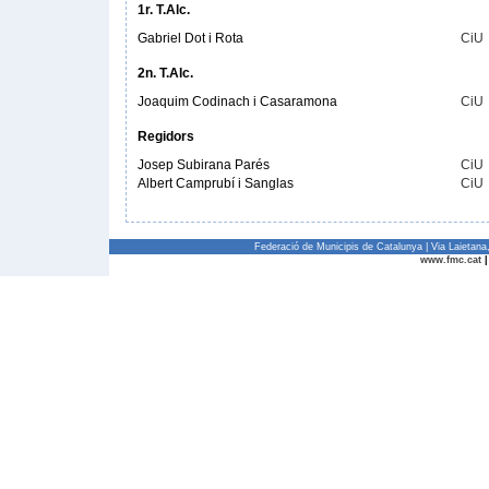
1r. T.Alc.
Gabriel Dot i Rota
CiU
2n. T.Alc.
Joaquim Codinach i Casaramona
CiU
Regidors
Josep Subirana Parés
CiU
Albert Camprubí i Sanglas
CiU
Federació de Municipis de Catalunya | Via Laietan
www.fmc.cat