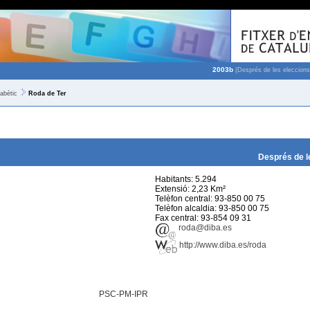
2003b
(Després de les eleccions
fabètic
Roda de Ter
Després de l
Habitants: 5.294
Extensió: 2,23 Km²
Telèfon central: 93-850 00 75
Telèfon alcaldia: 93-850 00 75
Fax central: 93-854 09 31
roda@diba.es
http://www.diba.es/roda
PSC-PM-IPR