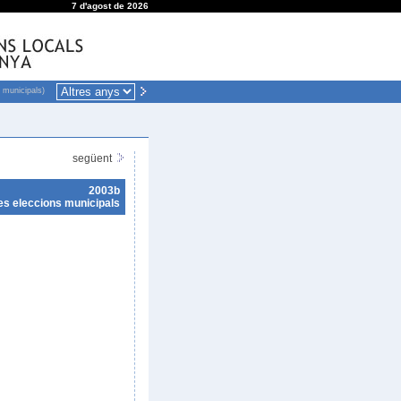
7 d'agost de 2026
 municipals)
següent
2003b
es eleccions municipals