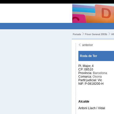
Portada
Fitxer General 2003b
Al
anterior
Roda de Ter
Pl. Major, 4
CP: 08510
Província:
Barcelona
Comarca:
Osona
Partit judicial: Vic
NIF: P-0818200-H
Alcalde
Antoni Llach i Vidal