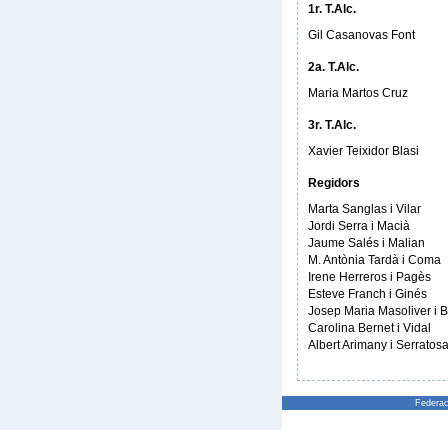
1r. T.Alc.
Gil Casanovas Font
2a. T.Alc.
Maria Martos Cruz
3r. T.Alc.
Xavier Teixidor Blasi
Regidors
Marta Sanglas i Vilar
Jordi Serra i Macià
Jaume Salés i Malian
M. Antònia Tardà i Coma
Irene Herreros i Pagès
Esteve Franch i Ginés
Josep Maria Masoliver i 
Carolina Bernet i Vidal
Albert Arimany i Serratos
Federac