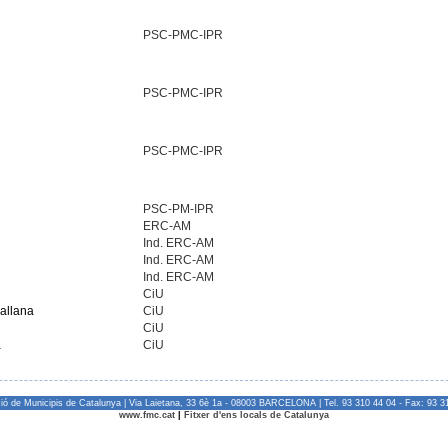
PSC-PMC-IPR
PSC-PMC-IPR
PSC-PMC-IPR
PSC-PM-IPR
ERC-AM
Ind. ERC-AM
Ind. ERC-AM
Ind. ERC-AM
CiU
Ballana
CiU
CiU
a
CiU
ió de Municipis de Catalunya | Via Laietana, 33 6è 1a - 08003 BARCELONA | Tel. 93 310 44 04 - Fax: 93 3
www.fmc.cat
|
Fitxer d'ens locals de Catalunya